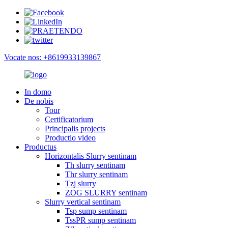
Vocate nos: +8619933139867
In domo
De nobis
Tour
Certificatorium
Principalis projects
Productio video
Productus
Horizontalis Slurry sentinam
Th slurry sentinam
Thr slurry sentinam
Tzj slurry
ZOG SLURRY sentinam
Slurry vertical sentinam
Tsp sump sentinam
TssPR sump sentinam