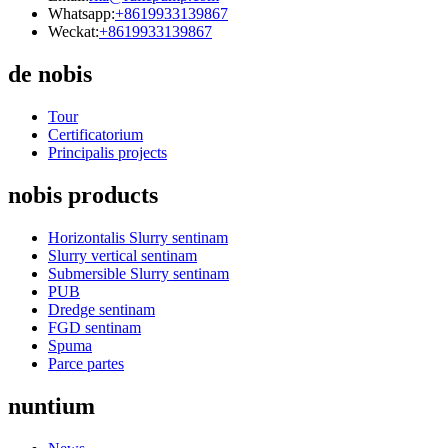
Whatsapp:
+8619933139867
Weckat:
+8619933139867
de nobis
Tour
Certificatorium
Principalis projects
nobis products
Horizontalis Slurry sentinam
Slurry vertical sentinam
Submersible Slurry sentinam
PUB
Dredge sentinam
FGD sentinam
Spuma
Parce partes
nuntium