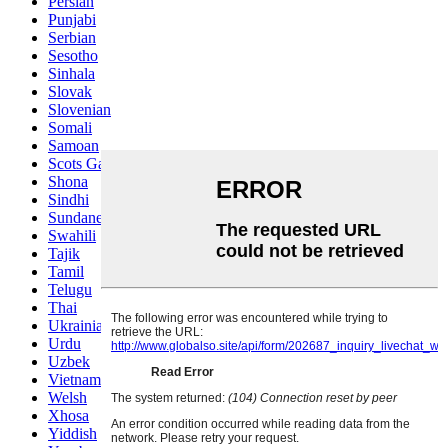
Persian
Punjabi
Serbian
Sesotho
Sinhala
Slovak
Slovenian
Somali
Samoan
Scots Gaelic
Shona
Sindhi
Sundanese
Swahili
Tajik
Tamil
Telugu
Thai
Ukrainian
Urdu
Uzbek
Vietnamese
Welsh
Xhosa
Yiddish