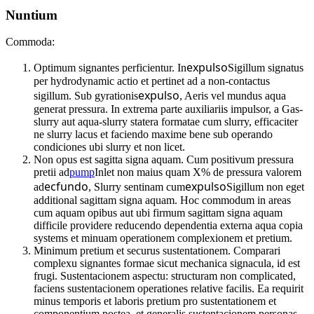
Nuntium
Commoda:
expulso
Optimum signantes perficientur. In
Sigillum signatus
per hydrodynamic actio et pertinet ad a non-contactus
expulso
sigillum. Sub gyrationis
, Aeris vel mundus aqua
generat pressura. In extrema parte auxiliariis impulsor, a Gas-
slurry aut aqua-slurry statera formatae cum slurry, efficaciter
ne slurry lacus et faciendo maxime bene sub operando
condiciones ubi slurry et non licet.
Non opus est sagitta signa aquam. Cum positivum pressura
pretii ad
pump
Inlet non maius quam X% de pressura valorem
ecfundo
expulso
ad
, Slurry sentinam cum
Sigillum non eget
additional sagittam signa aquam. Hoc commodum in areas
cum aquam opibus aut ubi firmum sagittam signa aquam
difficile providere reducendo dependentia externa aqua copia
systems et minuam operationem complexionem et pretium.
Minimum pretium et securus sustentationem. Comparari
complexu signantes formae sicut mechanica signacula, id est
frugi. Sustentacionem aspectu: structuram non complicated,
faciens sustentacionem operationes relative facilis. Ea requirit
minus temporis et laboris pretium pro sustentationem et
componentium postea, et generalis sustentacionem personas