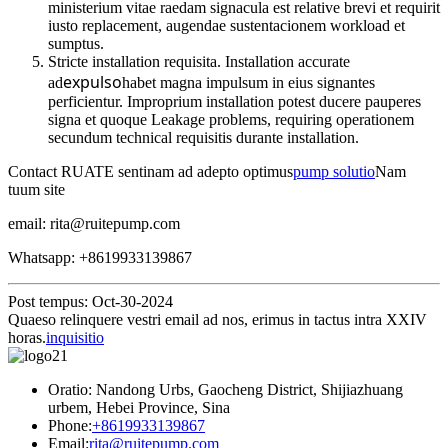
ministerium vitae raedam signacula est relative brevi et requirit
iusto replacement, augendae sustentacionem workload et
sumptus.
Stricte installation requisita. Installation accurate
expulso
ad
habet magna impulsum in eius signantes
perficientur. Improprium installation potest ducere pauperes
signa et quoque Leakage problems, requiring operationem
secundum technical requisitis durante installation.
Contact RUATE sentinam ad adepto optimus
pump solutio
Nam
tuum site
email: rita@ruitepump.com
Whatsapp: +8619933139867
Post tempus: Oct-30-2024
Quaeso relinquere vestri email ad nos, erimus in tactus intra XXIV
horas.
inquisitio
Oratio: Nandong Urbs, Gaocheng District, Shijiazhuang
urbem, Hebei Province, Sina
Phone:
+8619933139867
Email:
rita@ruitepump.com