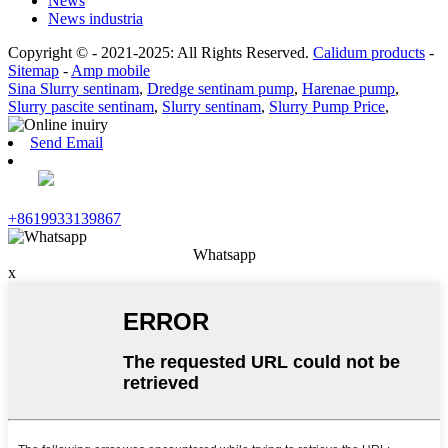
News
News industria
Copyright © - 2021-2025: All Rights Reserved.
Calidum products
-
Sitemap
-
Amp mobile
Sina Slurry sentinam
,
Dredge sentinam pump
,
Harenae pump
,
Slurry pascite sentinam
,
Slurry sentinam
,
Slurry Pump Price
,
Send Email
+8619933139867
Whatsapp
x