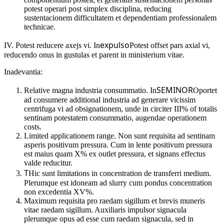
potest operari post simplex disciplina, reducing
sustentacionem difficultatem et dependentiam professionalem
technicae.
expulso
IV. Potest reducere axejs vi. In
Potest offset pars axial vi,
reducendo onus in gustulas et parent in ministerium vitae.
Inadevantia:
SEMINOR
Relative magna industria consummatio. In
Oportet
ad consumere additional industria ad generare vicissim
centrifuga vi ad obsignationem, unde in circiter III% of totalis
sentinam potestatem consummatio, augendae operationem
costs.
Limited applicationem range. Non sunt requisita ad sentinam
asperis positivum pressura. Cum in lente positivum pressura
est maius quam X% ex outlet pressura, et signans effectus
valde reducitur.
T
Hic sunt limitations in concentration de transferri medium.
Plerumque est idoneam ad slurry cum pondus concentration
non excedentia XV%.
Maximum requisita pro raedam sigillum et brevis muneris
vitae raedam sigillum. Auxiliaris impulsor signacula
plerumque opus ad esse cum raedam signacula, sed in