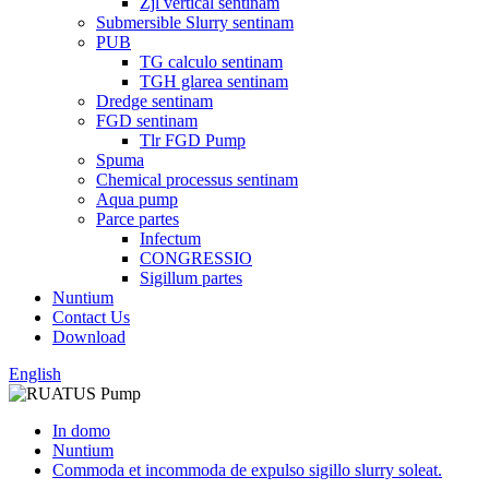
Zjl vertical sentinam
Submersible Slurry sentinam
PUB
TG calculo sentinam
TGH glarea sentinam
Dredge sentinam
FGD sentinam
Tlr FGD Pump
Spuma
Chemical processus sentinam
Aqua pump
Parce partes
Infectum
CONGRESSIO
Sigillum partes
Nuntium
Contact Us
Download
English
In domo
Nuntium
Commoda et incommoda de expulso sigillo slurry soleat.